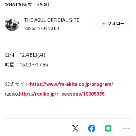
WHAT'S NEW
RADIO
THE AGUL OFFICIAL SITE
フォロー
2025/12/01 20:00
日付：12月8日(月)
時間：15
:00
～17:55
公式サイト:
https://www.fm-akita.co.jp/program/
radiko:
https://radiko.jp/r_seasons/10005335