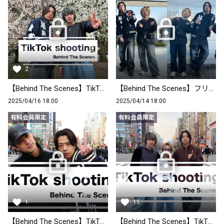
2
【Behind The Scenes】TikTok shooting
【Behind The Scenes】フリーライブ関東編
2025/04/16 18:00
2025/04/14 18:00
有料会員限定
有料会員限定
1
11
【Behind The Scenes】TikTok shooting
【Behind The Scenes】TikTok shooting