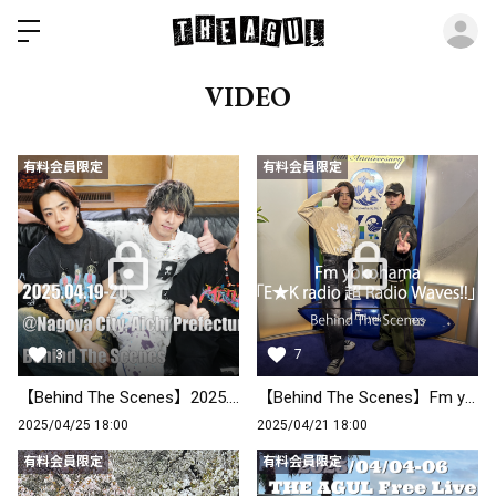
ロ
VIDEO
有料会員限定
有料会員限定
3
7
【Behind The Scenes】2025.04.19-20 @Nagoya City, Aichi Prefecture
【Behind The Scenes】Fm yokohama「E★K radio 超 Radio Waves!!」
2025/04/25 18:00
2025/04/21 18:00
有料会員限定
有料会員限定