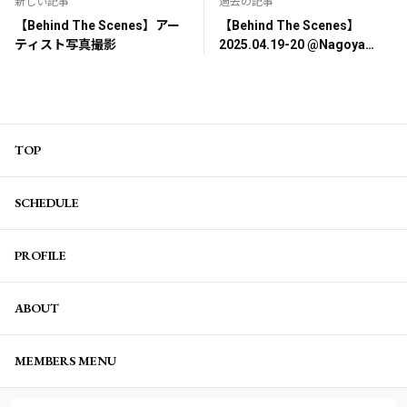
新しい記事
過去の記事
【Behind The Scenes】アー
【Behind The Scenes】
ティスト写真撮影
2025.04.19-20 @Nagoya
City, Aichi Prefecture
TOP
SCHEDULE
PROFILE
ABOUT
MEMBERS MENU